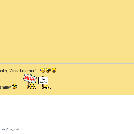
alin, Volez bourrrrrin" :
n smiley
 et 0 invité