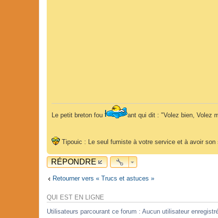
Le petit breton fou
ant qui dit : "Volez bien, Volez m
Tipouic : Le seul fumiste à votre service et à avoir so
RÉPONDRE
Retourner vers « Trucs et astuces »
QUI EST EN LIGNE
Utilisateurs parcourant ce forum : Aucun utilisateur enregistré