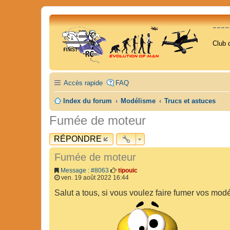
---
Club 
Accès rapide
FAQ
Index du forum
Modélisme
Trucs et astuces
Fumée de moteur
RÉPONDRE
Fumée de moteur
Message : #8063
tipouic
ven. 19 août 2022 16:44
Salut a tous, si vous voulez faire fumer vos modéle