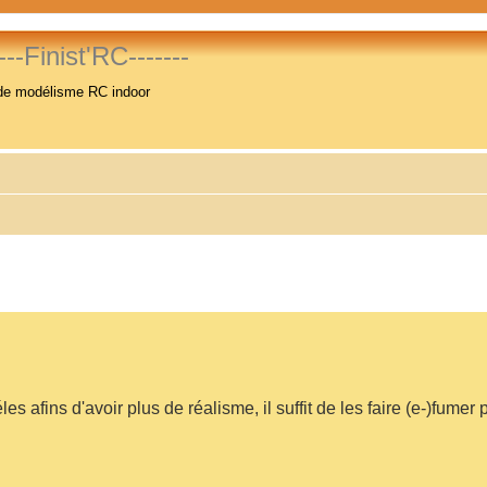
----Finist'RC-------
de modélisme RC indoor
s afins d'avoir plus de réalisme, il suffit de les faire (e-)fumer