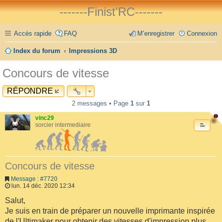
-------Finist'RC-------
Accès rapide
FAQ
M’enregistrer
Connexion
Index du forum
Impressions 3D
Concours de vitesse
RÉPONDRE
2 messages • Page
1
sur
1
vinc29
sorcier intermediaire
Concours de vitesse
Message : #7720
lun. 14 déc. 2020 12:34
Salut,
Je suis en train de préparer un nouvelle imprimante inspirée
de l'Ultimaker pour obtenir des vitesses d'impression plus