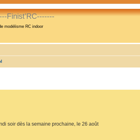
----Finist'RC-------
de modélisme RC indoor
ol
ndi soir dès la semaine prochaine, le 26 août