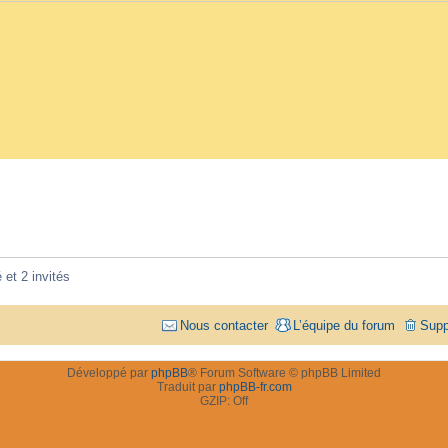
 et 2 invités
Nous contacter
L’équipe du forum
Supp
Développé par
phpBB
® Forum Software © phpBB Limited
Traduit par
phpBB-fr.com
GZIP: Off