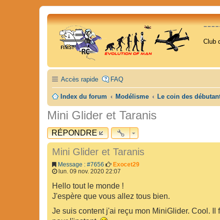
---
Club 
Accès rapide
FAQ
Index du forum
Modélisme
Le coin des débutan
Mini Glider et Taranis
RÉPONDRE
Mini Glider et Taranis
Message : #7656
Exocet29
lun. 09 nov. 2020 22:07
Hello tout le monde !
J'espère que vous allez tous bien.
Je suis content j'ai reçu mon MiniGlider. Cool. Il