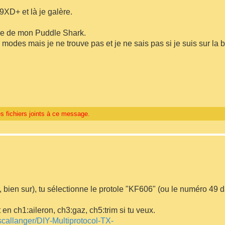
 9XD+ et là je galère.
ie de mon Puddle Shark.
s modes mais je ne trouve pas et je ne sais pas si je suis sur la
s fichiers joints à ce message.
ti, bien sur), tu sélectionne le protole "KF606" (ou le numéro 49 
en ch1:aileron, ch3:gaz, ch5:trim si tu veux.
scallanger/DIY-Multiprotocol-TX-