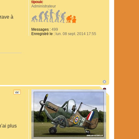
tipouic
Administrateur
grave à
Messages :
499
Enregistré le :
lun. 08 sept. 2014 17:55
CITATION
'ai plus