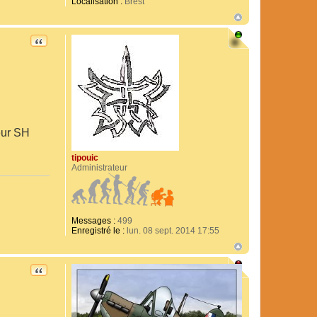
Localisation :
Brest
CITATION
teur SH
tipouic
Administrateur
Messages :
499
Enregistré le :
lun. 08 sept. 2014 17:55
CITATION