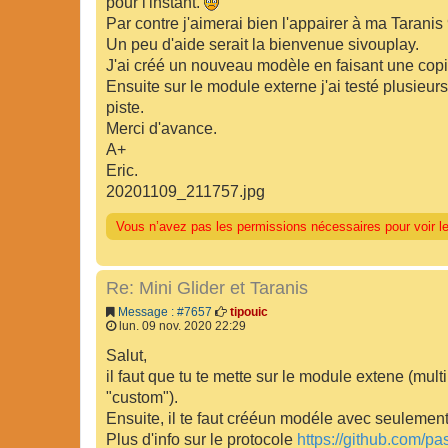
pour l'instant.
Par contre j'aimerai bien l'appairer à ma Taranis
Un peu d'aide serait la bienvenue sivouplay.
J'ai créé un nouveau modèle en faisant une cop
Ensuite sur le module externe j'ai testé plusieur
piste.
Merci d'avance.
A+
Eric.
20201109_211757.jpg
Vous n’avez pas les permissions nécessaires pour voir le
Re: Mini Glider et Taranis
Message : #7657
tipouic
lun. 09 nov. 2020 22:29
Salut,
il faut que tu te mette sur le module extene (mul
"custom").
Ensuite, il te faut crééun modéle avec seulement 
Plus d'info sur le protocole
https://github.com/pa