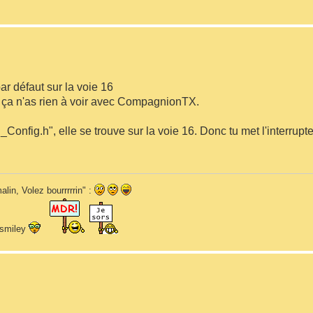
par défaut sur la voie 16
t ça n'as rien à voir avec CompagnionTX.
r "_Config.h", elle se trouve sur la voie 16. Donc tu met l'interrup
alin, Volez bourrrrrin" :
n smiley