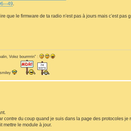
6---49
.
 dire que le firmware de ta radio n'est pas à jours mais c'est pas 
alin, Volez bourrrrrin" :
n smiley
nt.
ar contre du coup quand je suis dans la page des protocoles je n
t mettre le module à jour.