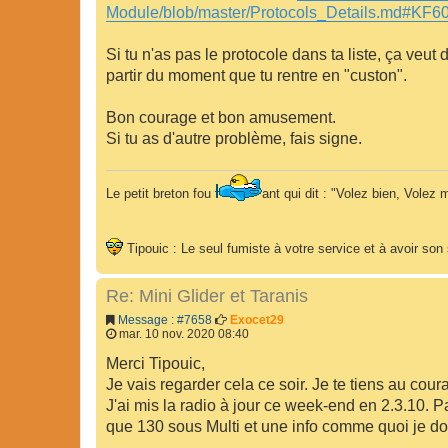
Module/blob/master/Protocols_Details.md#KF60
Si tu n'as pas le protocole dans ta liste, ça veut
partir du moment que tu rentre en "custon".
Bon courage et bon amusement.
Si tu as d'autre problème, fais signe.
Le petit breton fou
ant qui dit : "Volez bien, Volez m
Tipouic : Le seul fumiste à votre service et à avoir so
Re: Mini Glider et Taranis
Message : #7658
Exocet29
mar. 10 nov. 2020 08:40
Merci Tipouic,
Je vais regarder cela ce soir. Je te tiens au coura
J'ai mis la radio à jour ce week-end en 2.3.10. P
que 130 sous Multi et une info comme quoi je doi