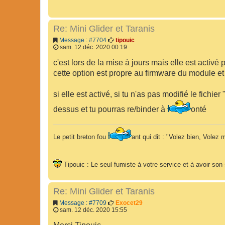
Re: Mini Glider et Taranis
Message : #7704
tipouic
sam. 12 déc. 2020 00:19
c'est lors de la mise à jours mais elle est activé 
cette option est propre au firmware du module e
si elle est activé, si tu n'as pas modifié le fichie
dessus et tu pourras re/binder à
onté
Le petit breton fou
ant qui dit : "Volez bien, Volez m
Tipouic : Le seul fumiste à votre service et à avoir so
Re: Mini Glider et Taranis
Message : #7709
Exocet29
sam. 12 déc. 2020 15:55