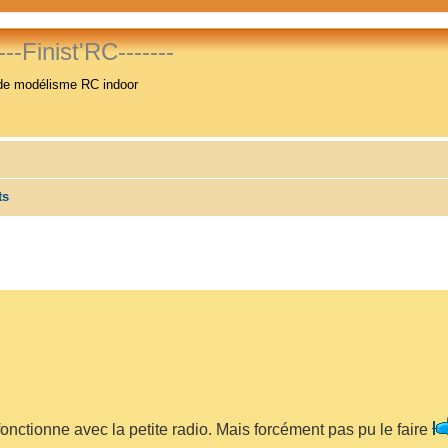
----Finist'RC-------
de modélisme RC indoor
ts
 fonctionne avec la petite radio. Mais forcément pas pu le faire