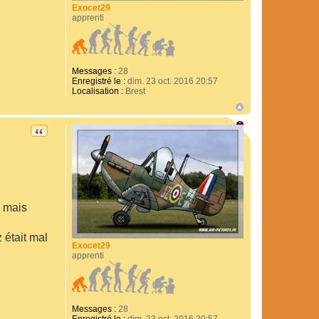
Exocet29
apprenti
Messages :
28
Enregistré le :
dim. 23 oct. 2016 20:57
Localisation :
Brest
CITATION
l mais
 était mal
Exocet29
apprenti
Messages :
28