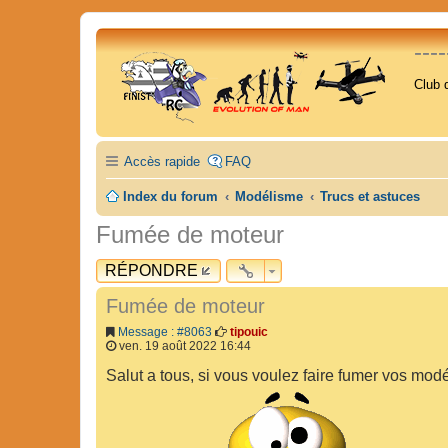
---
Club 
Accès rapide
FAQ
Index du forum
Modélisme
Trucs et astuces
Fumée de moteur
RÉPONDRE
Fumée de moteur
Message : #8063
tipouic
ven. 19 août 2022 16:44
Salut a tous, si vous voulez faire fumer vos modéle