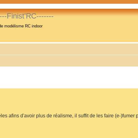
----Finist'RC-------
de modélisme RC indoor
s afins d'avoir plus de réalisme, il suffit de les faire (e-)fumer