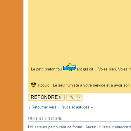
Le petit breton fou
ant qui dit : "Volez bien, Volez m
Tipouic : Le seul fumiste à votre service et à avoir so
RÉPONDRE
Retourner vers « Trucs et astuces »
QUI EST EN LIGNE
Utilisateurs parcourant ce forum : Aucun utilisateur enregistré