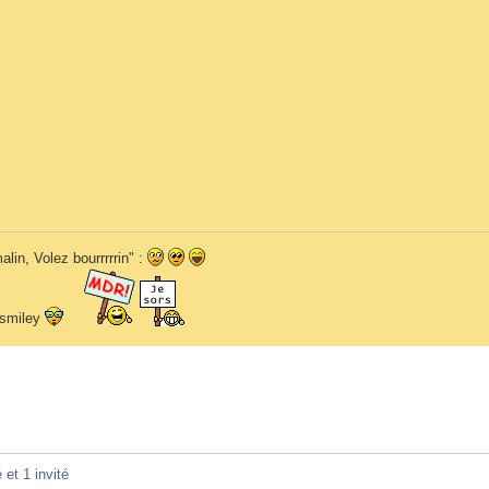
alin, Volez bourrrrrin" :
n smiley
 et 1 invité