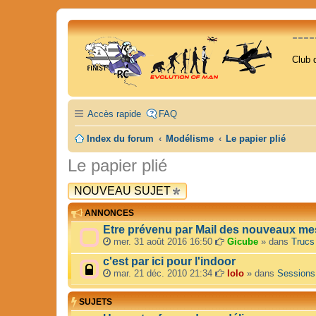
---
Club 
Accès rapide
FAQ
Index du forum
Modélisme
Le papier plié
Le papier plié
NOUVEAU SUJET
ANNONCES
Etre prévenu par Mail des nouveaux me
mer. 31 août 2016 16:50
Gicube
» dans
Trucs
c'est par ici pour l'indoor
mar. 21 déc. 2010 21:34
lolo
» dans
Sessions
SUJETS