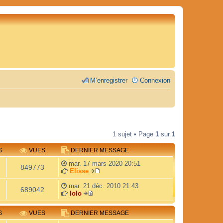
M’enregistrer
Connexion
1 sujet • Page
1
sur
1
S
VUES
DERNIER MESSAGE
mar. 17 mars 2020 20:51
849773
Elisse
V
o
mar. 21 déc. 2010 21:43
689042
i
lolo
V
r
o
l
S
VUES
DERNIER MESSAGE
i
e
r
d