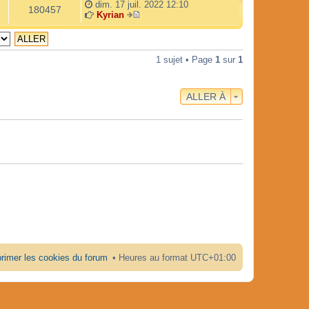
dim. 17 juil. 2022 12:10
l
e
180457
Kyrian
e
r
V
d
n
o
e
i
i
r
e
r
1 sujet • Page
1
sur
1
n
r
l
i
m
e
e
e
d
r
s
e
ALLER À
m
s
r
e
a
n
s
g
i
s
e
e
a
r
g
m
e
e
s
s
a
g
e
rimer les cookies du forum
Heures au format
UTC+01:00