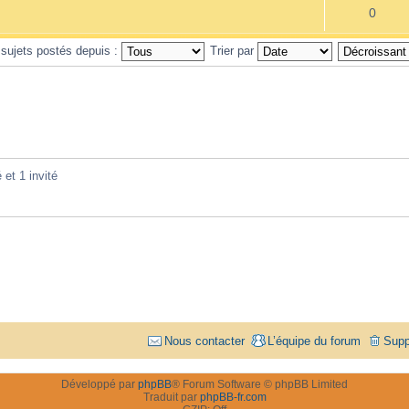
0
 sujets postés depuis :
Trier par
 et 1 invité
Nous contacter
L’équipe du forum
Supp
Développé par
phpBB
® Forum Software © phpBB Limited
Traduit par
phpBB-fr.com