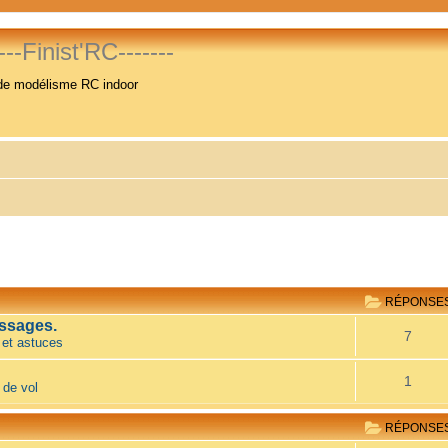
----Finist'RC-------
de modélisme RC indoor
RÉPONSE
ssages.
7
 et astuces
1
 de vol
RÉPONSE