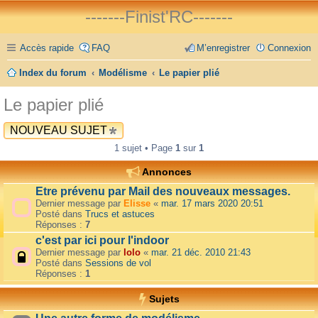
-------Finist'RC-------
Accès rapide
FAQ
M’enregistrer
Connexion
Index du forum
Modélisme
Le papier plié
Le papier plié
NOUVEAU SUJET
1 sujet • Page
1
sur
1
Annonces
Etre prévenu par Mail des nouveaux messages.
Dernier message par
Elisse
«
mar. 17 mars 2020 20:51
Posté dans
Trucs et astuces
Réponses :
7
c'est par ici pour l'indoor
Dernier message par
lolo
«
mar. 21 déc. 2010 21:43
Posté dans
Sessions de vol
Réponses :
1
Sujets