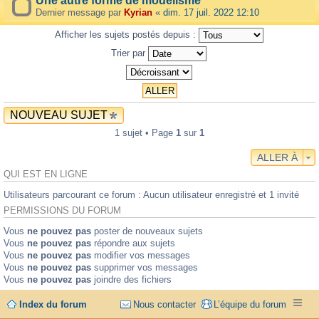
Une autre forme de modélisme
Dernier message par
Kyrian
«
dim. 17 juil. 2022 12:10
Afficher les sujets postés depuis :
Trier par
NOUVEAU SUJET
1 sujet • Page
1
sur
1
ALLER À
QUI EST EN LIGNE
Utilisateurs parcourant ce forum : Aucun utilisateur enregistré et 1 invité
PERMISSIONS DU FORUM
Vous
ne pouvez pas
poster de nouveaux sujets
Vous
ne pouvez pas
répondre aux sujets
Vous
ne pouvez pas
modifier vos messages
Vous
ne pouvez pas
supprimer vos messages
Vous
ne pouvez pas
joindre des fichiers
Index du forum
Nous contacter
L’équipe du forum