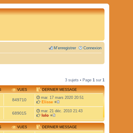
M’enregistrer
Connexion
3 sujets • Page
1
sur
1
S
VUES
DERNIER MESSAGE
mar. 17 mars 2020 20:51
849710
Elisse
V
o
mar. 21 déc. 2010 21:43
689015
i
lolo
V
r
o
l
S
VUES
DERNIER MESSAGE
i
e
r
d