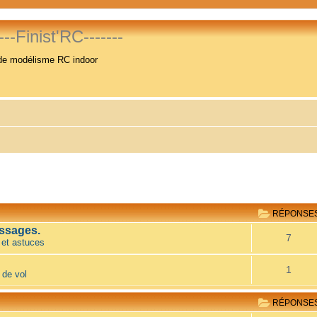
----Finist'RC-------
de modélisme RC indoor
RÉPONSE
ssages.
7
 et astuces
1
 de vol
RÉPONSE