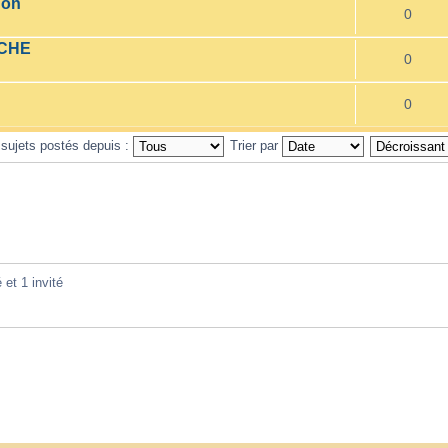
non
0
ACHE
0
0
 sujets postés depuis :
Trier par
 et 1 invité