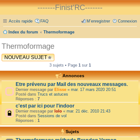
-------Finist'RC-------
Accès rapide
FAQ
M’enregistrer
Connexion
Index du forum
Thermoformage
Thermoformage
NOUVEAU SUJET
3 sujets • Page
1
sur
1
Annonces
Etre prévenu par Mail des nouveaux messages.
Dernier message par
Elisse
«
mar. 17 mars 2020 20:51
Posté dans
Trucs et astuces
Réponses :
7
c'est par ici pour l'indoor
Dernier message par
lolo
«
mar. 21 déc. 2010 21:43
Posté dans
Sessions de vol
Réponses :
1
Sujets