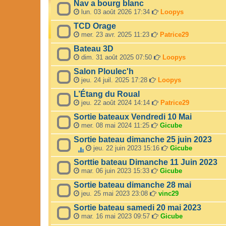
Nav a bourg blanc
lun. 03 août 2026 17:34
Loopys
TCD Orage
mer. 23 avr. 2025 11:23
Patrice29
Bateau 3D
dim. 31 août 2025 07:50
Loopys
Salon Ploulec'h
jeu. 24 juil. 2025 17:28
Loopys
L’Étang du Roual
jeu. 22 août 2024 14:14
Patrice29
Sortie bateaux Vendredi 10 Mai
mer. 08 mai 2024 11:25
Gicube
Sortie bateau dimanche 25 juin 2023
jeu. 22 juin 2023 15:16
Gicube
C
Sorttie bateau Dimanche 11 Juin 2023
e
mar. 06 juin 2023 15:33
Gicube
s
u
Sortie bateau dimanche 28 mai
j
jeu. 25 mai 2023 23:08
vinc29
e
t
Sortie bateau samedi 20 mai 2023
a
mar. 16 mai 2023 09:57
Gicube
u
n