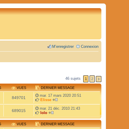
M’enregistrer
Connexion
46 sujets
1
2
S
VUES
DERNIER MESSAGE
mar. 17 mars 2020 20:51
849701
Elisse
V
o
mar. 21 déc. 2010 21:43
689015
i
lolo
V
r
o
l
S
VUES
DERNIER MESSAGE
i
e