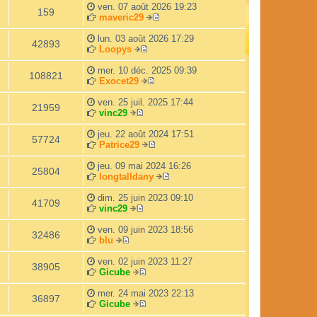
r
d
ven. 07 août 2026 19:23
l
e
159
maveric29
e
r
V
d
n
o
lun. 03 août 2026 17:29
e
i
42893
i
Loopys
r
e
V
r
n
r
o
l
mer. 10 déc. 2025 09:39
i
m
108821
i
e
Exocet29
e
e
r
V
d
r
s
l
o
e
ven. 25 juil. 2025 17:44
m
s
21959
e
i
r
vinc29
e
a
V
d
r
n
s
g
o
e
l
i
jeu. 22 août 2024 17:51
s
e
57724
i
r
e
e
Patrice29
a
r
n
d
V
r
g
l
i
e
o
m
jeu. 09 mai 2024 16:26
e
25804
e
e
r
i
e
longtalldany
d
r
n
r
s
V
e
m
i
l
s
o
dim. 25 juin 2023 09:10
41709
r
e
e
e
a
i
vinc29
n
V
s
r
d
g
r
i
o
s
m
e
e
l
ven. 09 juin 2023 18:56
32486
e
i
a
e
r
e
blu
V
r
r
g
s
n
d
o
m
l
e
s
i
e
ven. 02 juin 2023 11:27
38905
i
e
e
a
e
r
Gicube
r
s
d
V
g
r
n
l
s
e
o
e
m
i
mer. 24 mai 2023 22:13
36897
e
a
r
i
e
e
Gicube
d
g
n
r
V
s
r