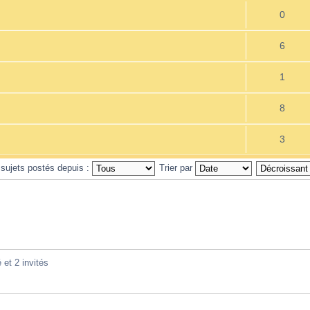
0
6
1
8
3
 sujets postés depuis :
Trier par
 et 2 invités