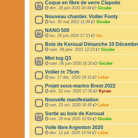
Coque en fibre de verre Clapotis
s
dim. 28 juin 2020 20:49
Gicube
o
n
Nouveau chantier. Voilier Footy
d
lun. 30 mai 2022 11:09
Gicube
a
g
NANO 500
e
lun. 29 juin 2020 17:33
blu
.
Bois de Keroual Dimanche 10 Décembr
sam. 09 janv. 2021 12:23
Gicube
Mini tug Q3
sam. 06 juin 2020 16:20
Gicube
Voilier rc 75cm
jeu. 17 déc. 2020 18:16
Lebar
Projet sous-marins Brest 2022
dim. 22 nov. 2020 17:35
Kyrian
Nouvelle manifestation
ven. 23 oct. 2020 16:45
Lebar
Sortie au bois de Keroual
ven. 29 mai 2020 10:59
Gicube
Voile libre Argenton 2020
dim. 12 juil. 2020 14:56
Lebar