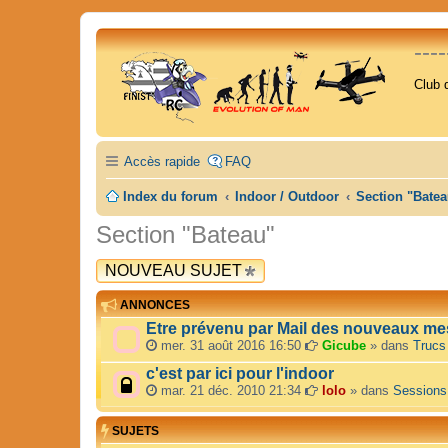
---
Club 
Accès rapide
FAQ
Index du forum
Indoor / Outdoor
Section "Bate
Section "Bateau"
NOUVEAU SUJET
ANNONCES
Etre prévenu par Mail des nouveaux me
mer. 31 août 2016 16:50
Gicube
» dans
Trucs
c'est par ici pour l'indoor
mar. 21 déc. 2010 21:34
lolo
» dans
Sessions
SUJETS