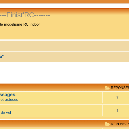
----Finist'RC-------
de modélisme RC indoor
au"
RÉPONSE
ssages.
7
 et astuces
1
 de vol
RÉPONSE