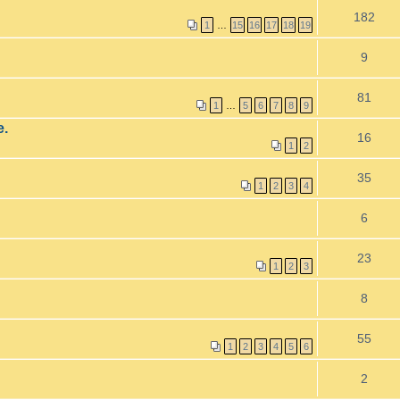
182
1
…
15
16
17
18
19
9
81
1
…
5
6
7
8
9
e.
16
1
2
35
1
2
3
4
6
23
1
2
3
8
55
1
2
3
4
5
6
2