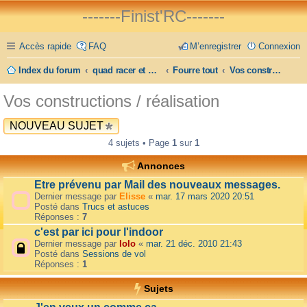
-------Finist'RC-------
Accès rapide
FAQ
M’enregistrer
Connexion
Index du forum
quad racer et FPV
Fourre tout
Vos constructions / réalisation
Vos constructions / réalisation
NOUVEAU SUJET
4 sujets • Page
1
sur
1
Annonces
Etre prévenu par Mail des nouveaux messages.
Dernier message par
Elisse
«
mar. 17 mars 2020 20:51
Posté dans
Trucs et astuces
Réponses :
7
c'est par ici pour l'indoor
Dernier message par
lolo
«
mar. 21 déc. 2010 21:43
Posté dans
Sessions de vol
Réponses :
1
Sujets