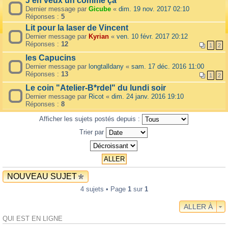
J'en veux un comme ça
Dernier message par
Gicube
«
dim. 19 nov. 2017 02:10
Réponses :
5
Lit pour la laser de Vincent
Dernier message par
Kyrian
«
ven. 10 févr. 2017 20:12
Réponses :
12
1
2
les Capucins
Dernier message par
longtalldany
«
sam. 17 déc. 2016 11:00
Réponses :
13
1
2
Le coin "Atelier-B*rdel" du lundi soir
Dernier message par
Ricot
«
dim. 24 janv. 2016 19:10
Réponses :
8
Afficher les sujets postés depuis :
Trier par
NOUVEAU SUJET
4 sujets • Page
1
sur
1
ALLER À
QUI EST EN LIGNE