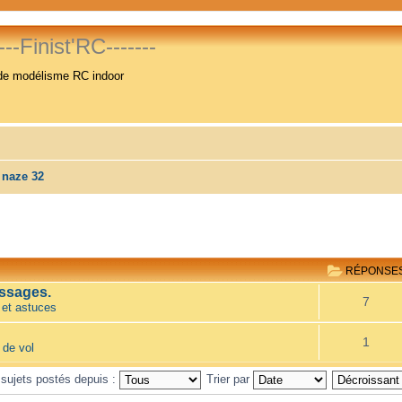
----Finist'RC-------
de modélisme RC indoor
naze 32
RÉPONSE
ssages.
7
 et astuces
1
 de vol
 sujets postés depuis :
Trier par