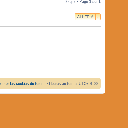
0 sujet • Page
1
sur
1
l
e
e
r
d
n
e
i
ALLER À
r
e
n
r
i
m
e
e
r
s
m
s
e
a
s
g
s
e
a
g
e
rimer les cookies du forum
Heures au format
UTC+01:00