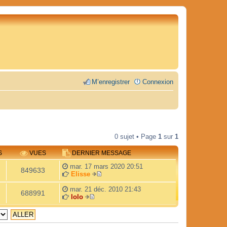
M’enregistrer
Connexion
0 sujet • Page
1
sur
1
S
VUES
DERNIER MESSAGE
mar. 17 mars 2020 20:51
849633
Elisse
V
o
mar. 21 déc. 2010 21:43
688991
i
lolo
V
r
o
l
i
e
r
d