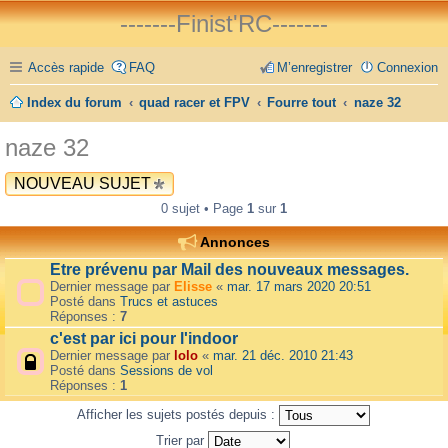
-------Finist'RC-------
Accès rapide
FAQ
M’enregistrer
Connexion
Index du forum
quad racer et FPV
Fourre tout
naze 32
naze 32
NOUVEAU SUJET
0 sujet • Page
1
sur
1
Annonces
Etre prévenu par Mail des nouveaux messages.
Dernier message par
Elisse
«
mar. 17 mars 2020 20:51
Posté dans
Trucs et astuces
Réponses :
7
c'est par ici pour l'indoor
Dernier message par
lolo
«
mar. 21 déc. 2010 21:43
Posté dans
Sessions de vol
Réponses :
1
Afficher les sujets postés depuis :
Trier par