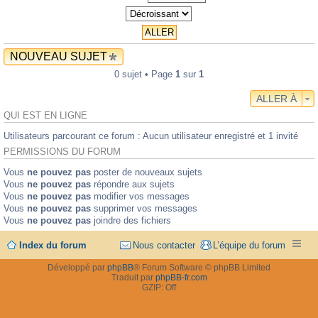
NOUVEAU SUJET
0 sujet • Page
1
sur
1
ALLER À
QUI EST EN LIGNE
Utilisateurs parcourant ce forum : Aucun utilisateur enregistré et 1 invité
PERMISSIONS DU FORUM
Vous
ne pouvez pas
poster de nouveaux sujets
Vous
ne pouvez pas
répondre aux sujets
Vous
ne pouvez pas
modifier vos messages
Vous
ne pouvez pas
supprimer vos messages
Vous
ne pouvez pas
joindre des fichiers
Index du forum
Nous contacter
L’équipe du forum
Développé par
phpBB
® Forum Software © phpBB Limited
Traduit par
phpBB-fr.com
GZIP: Off