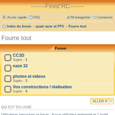
-------Finist'RC-------
Accès rapide
FAQ
M’enregistrer
Connexion
Index du forum
quad racer et FPV
Fourre tout
Fourre tout
Forum
CC3D
Sujets :
1
naze 32
photos et videos
Sujets :
3
Vos constructions / réalisation
Sujets :
4
ALLER À
QUI EST EN LIGNE
Utilisateurs parcourant ce forum : Aucun utilisateur enregistré et 1 invité