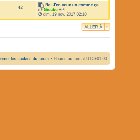
i
n
Re: J'en veux un comme ça
42
r
i
Gicube
V
l
e
dim. 19 nov. 2017 02:10
o
e
r
i
d
m
ALLER À
r
e
e
l
r
s
e
n
s
d
i
a
e
e
g
r
r
e
n
m
rimer les cookies du forum
Heures au format
UTC+01:00
i
e
e
s
r
s
m
a
e
g
s
e
s
a
g
e