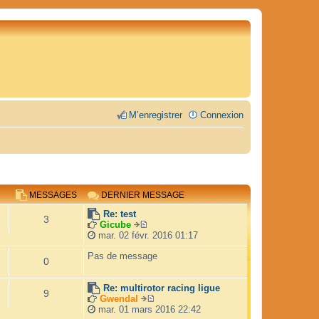
M’enregistrer
Connexion
MESSAGES
DERNIER MESSAGE
Re: test
3
Gicube
V
mar. 02 févr. 2016 01:17
o
i
Pas de message
0
r
l
e
Re: multirotor racing ligue
9
d
Gwendal
V
e
mar. 01 mars 2016 22:42
o
r