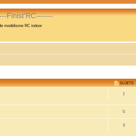
----Finist'RC-------
de modélisme RC indoor
SUJETS
1
0
3