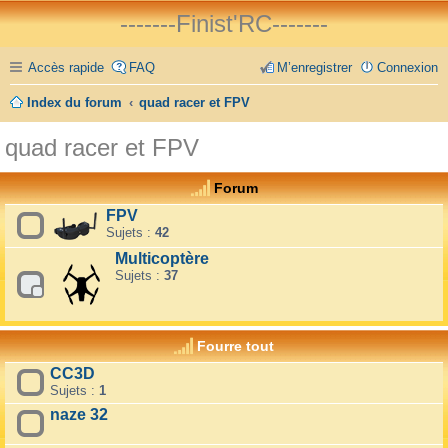
-------Finist'RC-------
Accès rapide
FAQ
M’enregistrer
Connexion
Index du forum
quad racer et FPV
quad racer et FPV
Forum
FPV
Sujets :
42
Multicoptère
Sujets :
37
Fourre tout
CC3D
Sujets :
1
naze 32