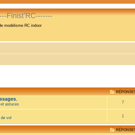
----Finist'RC-------
de modélisme RC indoor
RÉPONSE
ssages.
7
 et astuces
1
 de vol
RÉPONSE