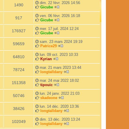
r
d
dim. 22 févr. 2026 14:56
l
e
1490
Gicube
e
r
V
d
n
o
ven. 06 févr. 2026 16:18
e
i
917
i
Gicube
r
e
r
V
n
r
l
o
mer. 17 juil. 2024 12:24
i
m
176927
e
i
Gicube
e
e
d
r
V
r
s
e
l
o
sam. 23 mars 2024 19:19
m
s
59659
r
e
i
Patrice29
e
a
n
d
r
V
s
g
i
e
l
o
lun. 09 oct. 2023 10:33
s
e
64810
e
r
e
i
Kyrian
a
V
r
n
d
r
g
o
m
i
e
l
mar. 21 mars 2023 13:44
e
78724
i
e
e
r
e
longtalldany
r
s
r
n
d
V
l
s
m
i
e
o
mar. 24 mai 2022 18:02
151358
e
a
e
e
r
i
tipouic
d
V
g
s
r
n
r
e
o
e
s
m
i
l
lun. 24 janv. 2022 21:03
50746
r
i
a
e
e
e
skadeone
n
r
g
s
r
V
d
i
l
e
s
m
o
e
lun. 14 déc. 2020 13:36
38426
e
e
a
e
i
r
longtalldany
r
d
g
s
r
n
V
m
e
e
s
l
i
o
dim. 13 déc. 2020 13:24
102049
e
r
a
e
e
i
longtalldany
s
n
g
d
r
r
V