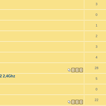
3
0
1
2
3
4
28
1
2
3
2 2,4Ghz
5
0
22
1
2
3