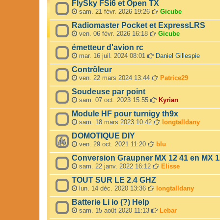
FlySky FSi6 et Open TX
sam. 21 févr. 2026 19:26
Gicube
Radiomaster Pocket et ExpressLRS
ven. 06 févr. 2026 16:18
Gicube
émetteur d'avion rc
mar. 16 juil. 2024 08:01
Daniel Gillespie
Contrôleur
ven. 22 mars 2024 13:44
Patrice29
Soudeuse par point
sam. 07 oct. 2023 15:55
Kyrian
Module HF pour turnigy th9x
sam. 18 mars 2023 10:42
longtalldany
DOMOTIQUE DIY
ven. 29 oct. 2021 11:20
blu
Conversion Graupner MX 12 41 en MX 1
sam. 22 janv. 2022 16:12
Elisse
TOUT SUR LE 2.4 GHZ
lun. 14 déc. 2020 13:36
longtalldany
Batterie Li io (?) Help
sam. 15 août 2020 11:13
Lebar