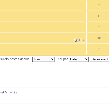
2
0
2
18
1
2
2
 sujets postés depuis :
Trier par
 et 5 invités