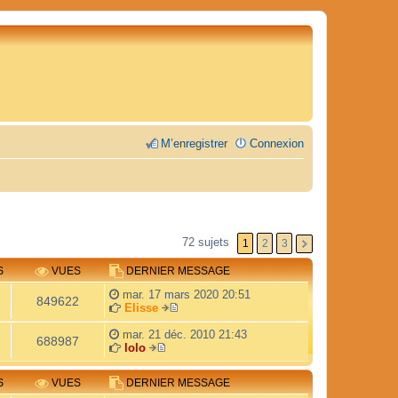
M’enregistrer
Connexion
72 sujets
1
2
3
S
VUES
DERNIER MESSAGE
mar. 17 mars 2020 20:51
849622
Elisse
V
o
mar. 21 déc. 2010 21:43
688987
i
lolo
V
r
o
l
S
VUES
DERNIER MESSAGE
i
e