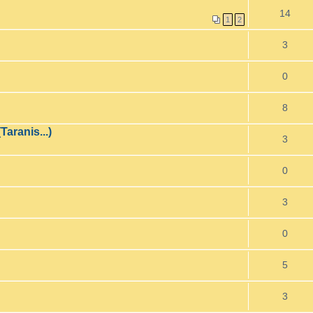
14
1
2
3
0
8
Taranis...)
3
0
3
0
5
3