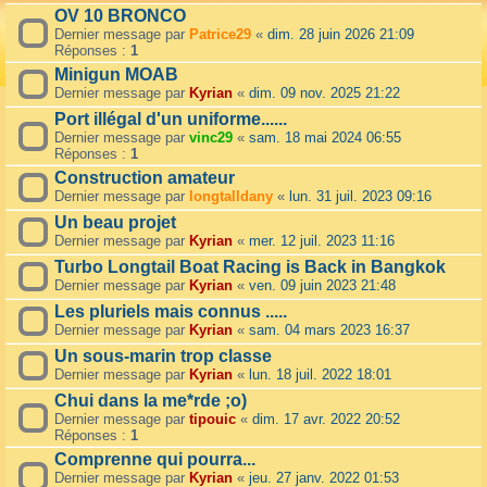
OV 10 BRONCO
Dernier message par
Patrice29
«
dim. 28 juin 2026 21:09
Réponses :
1
Minigun MOAB
Dernier message par
Kyrian
«
dim. 09 nov. 2025 21:22
Port illégal d'un uniforme......
Dernier message par
vinc29
«
sam. 18 mai 2024 06:55
Réponses :
1
Construction amateur
Dernier message par
longtalldany
«
lun. 31 juil. 2023 09:16
Un beau projet
Dernier message par
Kyrian
«
mer. 12 juil. 2023 11:16
Turbo Longtail Boat Racing is Back in Bangkok
Dernier message par
Kyrian
«
ven. 09 juin 2023 21:48
Les pluriels mais connus .....
Dernier message par
Kyrian
«
sam. 04 mars 2023 16:37
Un sous-marin trop classe
Dernier message par
Kyrian
«
lun. 18 juil. 2022 18:01
Chui dans la me*rde ;o)
Dernier message par
tipouic
«
dim. 17 avr. 2022 20:52
Réponses :
1
Comprenne qui pourra...
Dernier message par
Kyrian
«
jeu. 27 janv. 2022 01:53