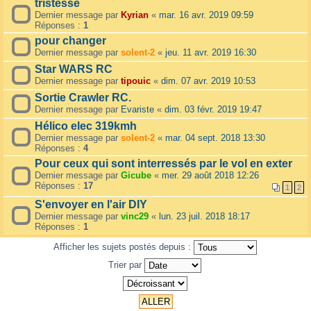
tristesse
Dernier message par
Kyrian
«
mar. 16 avr. 2019 09:59
Réponses :
1
pour changer
Dernier message par
solent-2
«
jeu. 11 avr. 2019 16:30
Star WARS RC
Dernier message par
tipouic
«
dim. 07 avr. 2019 10:53
Sortie Crawler RC.
Dernier message par
Evariste
«
dim. 03 févr. 2019 19:47
Hélico elec 319kmh
Dernier message par
solent-2
«
mar. 04 sept. 2018 13:30
Réponses :
4
Pour ceux qui sont interressés par le vol en exter
Dernier message par
Gicube
«
mer. 29 août 2018 12:26
Réponses :
17
1
2
S'envoyer en l'air DIY
Dernier message par
vinc29
«
lun. 23 juil. 2018 18:17
Réponses :
1
Afficher les sujets postés depuis :
Trier par