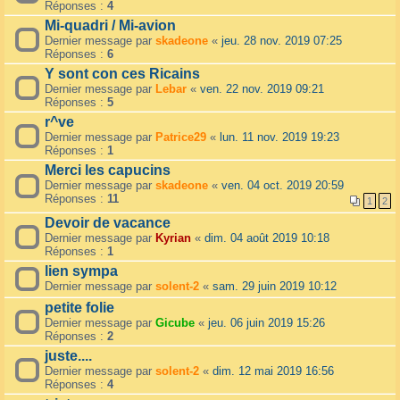
Réponses :
4
Mi-quadri / Mi-avion
Dernier message par
skadeone
«
jeu. 28 nov. 2019 07:25
Réponses :
6
Y sont con ces Ricains
Dernier message par
Lebar
«
ven. 22 nov. 2019 09:21
Réponses :
5
r^ve
Dernier message par
Patrice29
«
lun. 11 nov. 2019 19:23
Réponses :
1
Merci les capucins
Dernier message par
skadeone
«
ven. 04 oct. 2019 20:59
Réponses :
11
1
2
Devoir de vacance
Dernier message par
Kyrian
«
dim. 04 août 2019 10:18
Réponses :
1
lien sympa
Dernier message par
solent-2
«
sam. 29 juin 2019 10:12
petite folie
Dernier message par
Gicube
«
jeu. 06 juin 2019 15:26
Réponses :
2
juste....
Dernier message par
solent-2
«
dim. 12 mai 2019 16:56
Réponses :
4