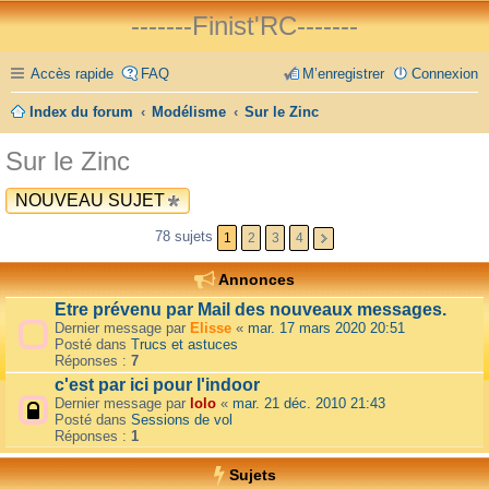
-------Finist'RC-------
Accès rapide
FAQ
M’enregistrer
Connexion
Index du forum
Modélisme
Sur le Zinc
Sur le Zinc
NOUVEAU SUJET
78 sujets
1
2
3
4
Annonces
Etre prévenu par Mail des nouveaux messages.
Dernier message par
Elisse
«
mar. 17 mars 2020 20:51
Posté dans
Trucs et astuces
Réponses :
7
c'est par ici pour l'indoor
Dernier message par
lolo
«
mar. 21 déc. 2010 21:43
Posté dans
Sessions de vol
Réponses :
1
Sujets