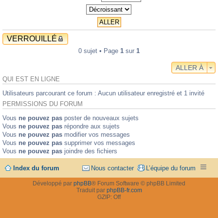
VERROUILLÉ
0 sujet • Page
1
sur
1
ALLER À
QUI EST EN LIGNE
Utilisateurs parcourant ce forum : Aucun utilisateur enregistré et 1 invité
PERMISSIONS DU FORUM
Vous
ne pouvez pas
poster de nouveaux sujets
Vous
ne pouvez pas
répondre aux sujets
Vous
ne pouvez pas
modifier vos messages
Vous
ne pouvez pas
supprimer vos messages
Vous
ne pouvez pas
joindre des fichiers
Index du forum
Nous contacter
L’équipe du forum
Développé par
phpBB
® Forum Software © phpBB Limited
Traduit par
phpBB-fr.com
GZIP: Off