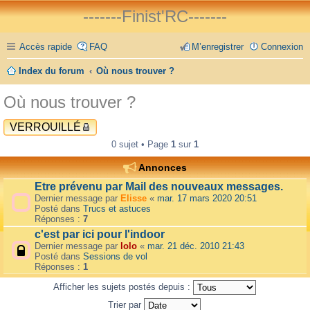
-------Finist'RC-------
Accès rapide
FAQ
M’enregistrer
Connexion
Index du forum
Où nous trouver ?
Où nous trouver ?
VERROUILLÉ
0 sujet • Page
1
sur
1
Annonces
Etre prévenu par Mail des nouveaux messages.
Dernier message par
Elisse
«
mar. 17 mars 2020 20:51
Posté dans
Trucs et astuces
Réponses :
7
c'est par ici pour l'indoor
Dernier message par
lolo
«
mar. 21 déc. 2010 21:43
Posté dans
Sessions de vol
Réponses :
1
Afficher les sujets postés depuis :
Trier par