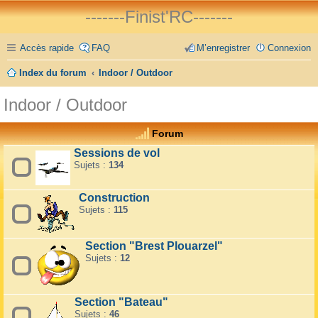
-------Finist'RC-------
Accès rapide
FAQ
M’enregistrer
Connexion
Index du forum
Indoor / Outdoor
Indoor / Outdoor
Forum
Sessions de vol
Sujets :
134
Construction
Sujets :
115
Section "Brest Plouarzel"
Sujets :
12
Section "Bateau"
Sujets :
46