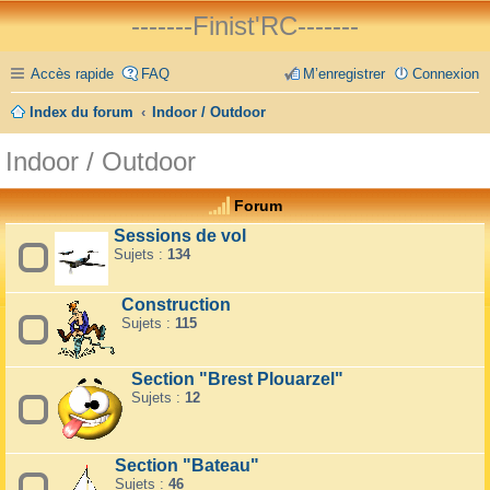
-------Finist'RC-------
Accès rapide
FAQ
M’enregistrer
Connexion
Index du forum
Indoor / Outdoor
Indoor / Outdoor
Forum
Sessions de vol
Sujets :
134
Construction
Sujets :
115
Section "Brest Plouarzel"
Sujets :
12
Section "Bateau"
Sujets :
46