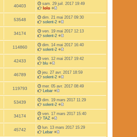
m
i
s
o
e
l
e
sam. 29 juil. 2017 19:49
40403
e
e
a
i
r
e
lolo
V
s
r
g
r
n
d
o
s
m
e
l
i
e
dim. 21 mai 2017 09:30
53548
i
a
e
e
e
r
solent-2
r
g
s
d
r
V
n
l
e
s
e
m
o
i
ven. 19 mai 2017 12:13
34174
e
a
r
e
i
e
solent-2
d
g
n
s
r
V
r
e
e
i
s
l
o
m
dim. 14 mai 2017 16:40
114860
r
e
a
e
i
e
solent-2
n
r
g
d
r
V
s
i
m
e
e
l
o
s
ven. 12 mai 2017 19:42
42433
e
e
r
e
i
a
blu
V
r
s
n
d
r
g
o
m
s
i
e
l
e
jeu. 27 avr. 2017 18:59
46789
i
e
a
e
r
e
solent-2
r
s
g
r
n
d
V
l
s
e
m
i
e
o
mer. 05 avr. 2017 08:49
119793
e
a
e
e
r
i
Lebar
d
g
V
s
r
n
r
e
e
o
s
m
i
l
dim. 19 mars 2017 11:29
53439
r
i
a
e
e
e
solent-2
n
r
g
s
r
d
V
i
l
e
s
m
e
o
ven. 17 mars 2017 15:40
34174
e
e
a
e
r
i
TAZ
r
V
d
g
s
n
r
m
o
e
e
s
i
l
lun. 13 mars 2017 15:29
45742
e
i
r
a
e
e
Lebar
s
r
n
V
g
r
d