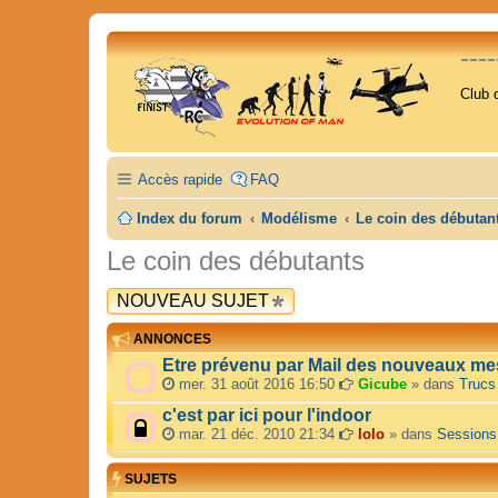
---
Club 
Accès rapide
FAQ
Index du forum
Modélisme
Le coin des débutan
Le coin des débutants
NOUVEAU SUJET
ANNONCES
Etre prévenu par Mail des nouveaux me
mer. 31 août 2016 16:50
Gicube
» dans
Trucs
c'est par ici pour l'indoor
mar. 21 déc. 2010 21:34
lolo
» dans
Sessions
SUJETS