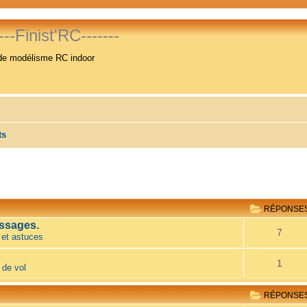
----Finist'RC-------
de modélisme RC indoor
ts
RÉPONSE
ssages.
7
 et astuces
1
 de vol
RÉPONSE