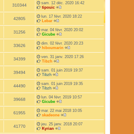
r
d
sam. 12 déc. 2020 16:42
l
e
310344
tipouic
e
r
V
d
n
o
lun. 17 févr. 2020 18:22
e
i
42805
i
Lebar
r
e
V
r
n
r
o
l
mar. 04 févr. 2020 20:02
i
m
31256
i
e
Gicube
e
e
r
d
V
r
s
l
e
o
dim. 02 févr. 2020 20:23
m
s
33626
e
r
i
hiboumarin
e
a
d
n
r
V
s
g
e
i
l
o
ven. 31 janv. 2020 17:26
s
e
34399
r
e
e
i
Tibzh
a
n
V
r
d
r
g
i
o
m
e
l
sam. 01 juin 2019 19:37
e
39494
e
i
e
r
e
Tibzh
V
r
r
s
n
d
o
m
l
s
i
e
sam. 01 juin 2019 19:35
44490
i
e
e
a
e
r
Tibzh
r
V
s
d
g
r
n
l
o
s
e
e
m
i
lun. 04 févr. 2019 10:57
39668
e
i
a
r
e
e
Gicube
d
r
g
n
s
V
r
e
l
e
i
s
o
m
mar. 22 mai 2018 10:05
61955
r
e
e
a
i
e
skadeone
n
d
r
g
r
V
s
i
e
m
e
l
o
s
jeu. 25 janv. 2018 20:07
41770
e
r
e
e
i
a
Kyrian
r
n
s
V
d
r
g