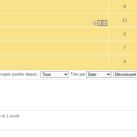
8
11
1
2
0
7
4
 sujets postés depuis :
Trier par
 et 1 invité