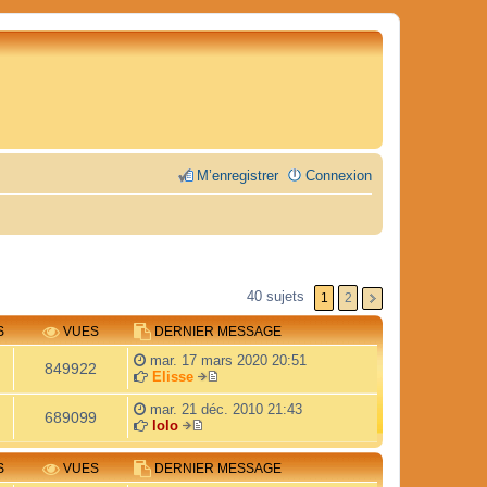
M’enregistrer
Connexion
40 sujets
1
2
S
VUES
DERNIER MESSAGE
mar. 17 mars 2020 20:51
849922
Elisse
V
o
mar. 21 déc. 2010 21:43
689099
i
lolo
V
r
o
l
S
VUES
DERNIER MESSAGE
i
e