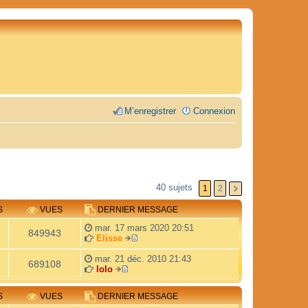
M’enregistrer
Connexion
40 sujets
1
2
S
VUES
DERNIER MESSAGE
mar. 17 mars 2020 20:51
849943
Elisse
V
o
mar. 21 déc. 2010 21:43
689108
i
lolo
V
r
o
l
S
VUES
DERNIER MESSAGE
i
e