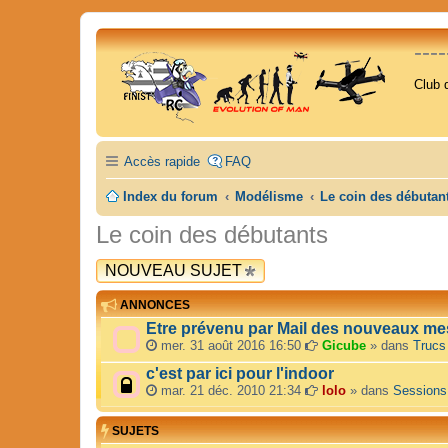
---
Club 
Accès rapide
FAQ
Index du forum
Modélisme
Le coin des débutan
Le coin des débutants
NOUVEAU SUJET
ANNONCES
Etre prévenu par Mail des nouveaux me
mer. 31 août 2016 16:50
Gicube
» dans
Trucs
c'est par ici pour l'indoor
mar. 21 déc. 2010 21:34
lolo
» dans
Sessions
SUJETS