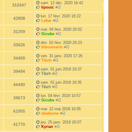
r
d
sam. 12 déc. 2020 16:42
l
e
310347
tipouic
e
r
V
d
n
o
lun. 17 févr. 2020 18:22
e
i
42808
i
Lebar
r
e
V
r
n
r
o
l
mar. 04 févr. 2020 20:02
i
m
31259
i
e
Gicube
e
e
r
d
V
r
s
l
e
o
dim. 02 févr. 2020 20:23
m
s
33626
e
r
i
hiboumarin
e
a
d
n
r
V
s
g
e
i
l
o
ven. 31 janv. 2020 17:26
s
e
34400
r
e
e
i
Tibzh
a
n
V
r
d
r
g
i
o
m
e
l
sam. 01 juin 2019 19:37
e
39494
e
i
e
r
e
Tibzh
V
r
r
s
n
d
o
m
l
s
i
e
sam. 01 juin 2019 19:35
44490
i
e
e
a
e
r
Tibzh
r
V
s
d
g
r
n
l
o
s
e
e
m
i
lun. 04 févr. 2019 10:57
39673
e
i
a
r
e
e
Gicube
d
r
g
n
s
V
r
e
l
e
i
s
o
m
mar. 22 mai 2018 10:05
61955
r
e
e
a
i
e
skadeone
n
d
r
g
r
V
s
i
e
m
e
l
o
s
jeu. 25 janv. 2018 20:07
41770
e
r
e
e
i
a
Kyrian
r
n
s
V
d
r
g