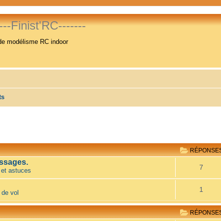
----Finist'RC-------
de modélisme RC indoor
ts
RÉPONSE
ssages.
7
 et astuces
1
 de vol
RÉPONSE