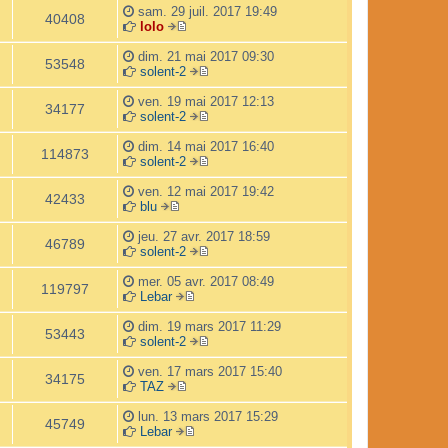
m
i
s
o
e
l
e
sam. 29 juil. 2017 19:49
40408
e
e
a
i
r
e
lolo
V
s
r
g
r
n
d
o
s
m
e
l
i
e
dim. 21 mai 2017 09:30
53548
i
a
e
e
e
r
solent-2
r
g
s
d
r
V
n
l
e
s
e
m
o
i
ven. 19 mai 2017 12:13
34177
e
a
r
e
i
e
solent-2
d
g
n
s
r
V
r
e
e
i
s
l
o
m
dim. 14 mai 2017 16:40
114873
r
e
a
e
i
e
solent-2
n
r
g
d
r
V
s
i
m
e
e
l
o
s
ven. 12 mai 2017 19:42
42433
e
e
r
e
i
a
blu
V
r
s
n
d
r
g
o
m
s
i
e
l
e
jeu. 27 avr. 2017 18:59
46789
i
e
a
e
r
e
solent-2
r
s
g
r
n
d
V
l
s
e
m
i
e
o
mer. 05 avr. 2017 08:49
119797
e
a
e
e
r
i
Lebar
d
g
V
s
r
n
r
e
e
o
s
m
i
l
dim. 19 mars 2017 11:29
53443
r
i
a
e
e
e
solent-2
n
r
g
s
r
d
V
i
l
e
s
m
e
o
ven. 17 mars 2017 15:40
34175
e
e
a
e
r
i
TAZ
r
V
d
g
s
n
r
m
o
e
e
s
i
l
lun. 13 mars 2017 15:29
45749
e
i
r
a
e
e
Lebar
s
r
n
V
g
r
d