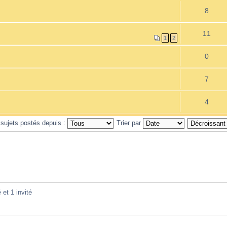
8
11
1
2
0
7
4
 sujets postés depuis :
Trier par
 et 1 invité