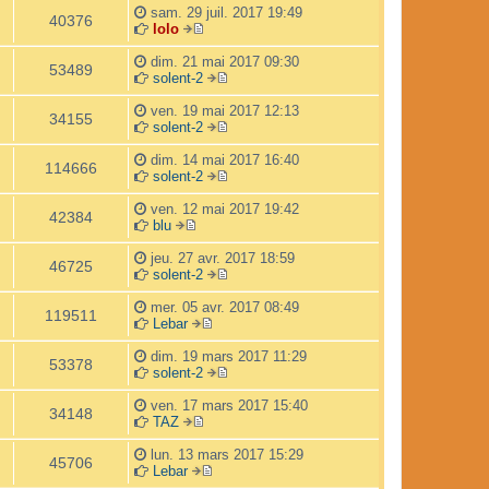
m
i
s
o
e
l
e
sam. 29 juil. 2017 19:49
40376
e
e
a
i
r
e
lolo
V
s
r
g
r
n
d
o
s
m
e
l
i
e
dim. 21 mai 2017 09:30
53489
i
a
e
e
e
r
solent-2
r
g
s
d
r
V
n
l
e
s
e
m
o
i
ven. 19 mai 2017 12:13
34155
e
a
r
e
i
e
solent-2
d
g
n
s
r
V
r
e
e
i
s
l
o
m
dim. 14 mai 2017 16:40
114666
r
e
a
e
i
e
solent-2
n
r
g
d
r
V
s
i
m
e
e
l
o
s
ven. 12 mai 2017 19:42
42384
e
e
r
e
i
a
blu
V
r
s
n
d
r
g
o
m
s
i
e
l
e
jeu. 27 avr. 2017 18:59
46725
i
e
a
e
r
e
solent-2
r
s
g
r
n
d
V
l
s
e
m
i
e
o
mer. 05 avr. 2017 08:49
119511
e
a
e
e
r
i
Lebar
d
g
V
s
r
n
r
e
e
o
s
m
i
l
dim. 19 mars 2017 11:29
53378
r
i
a
e
e
e
solent-2
n
r
g
s
r
d
V
i
l
e
s
m
e
o
ven. 17 mars 2017 15:40
34148
e
e
a
e
r
i
TAZ
r
V
d
g
s
n
r
m
o
e
e
s
i
l
lun. 13 mars 2017 15:29
45706
e
i
r
a
e
e
Lebar
s
r
n
V
g
r
d