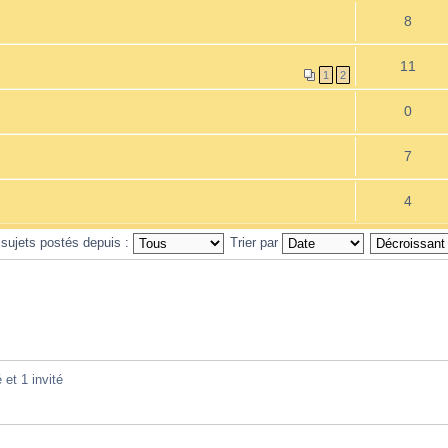
8
11
1
2
0
7
4
 sujets postés depuis :
Trier par
 et 1 invité