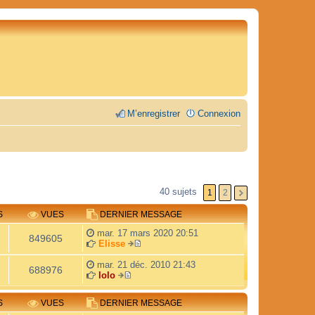
M’enregistrer
Connexion
40 sujets
1
2
S
VUES
DERNIER MESSAGE
mar. 17 mars 2020 20:51
849605
Elisse
V
o
mar. 21 déc. 2010 21:43
688976
i
lolo
V
r
o
l
S
VUES
DERNIER MESSAGE
i
e