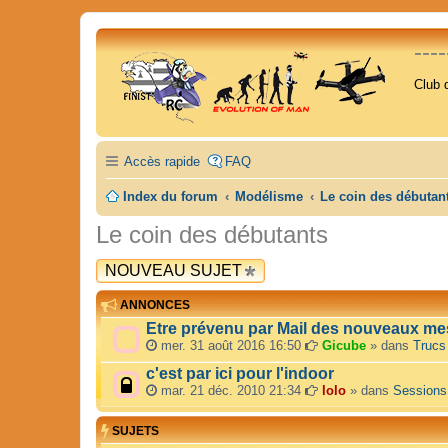
---
Club 
Accès rapide
FAQ
Index du forum
Modélisme
Le coin des débutan
Le coin des débutants
NOUVEAU SUJET
ANNONCES
Etre prévenu par Mail des nouveaux me
mer. 31 août 2016 16:50
Gicube
» dans
Trucs
c'est par ici pour l'indoor
mar. 21 déc. 2010 21:34
lolo
» dans
Sessions
SUJETS