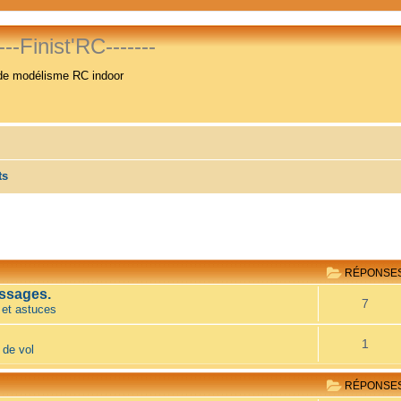
----Finist'RC-------
de modélisme RC indoor
ts
RÉPONSE
ssages.
7
 et astuces
1
 de vol
RÉPONSE