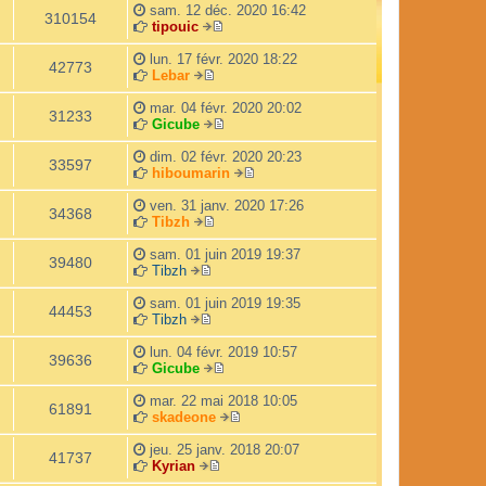
r
d
sam. 12 déc. 2020 16:42
l
e
310154
tipouic
e
r
V
d
n
o
lun. 17 févr. 2020 18:22
e
i
42773
i
Lebar
r
e
V
r
n
r
o
l
mar. 04 févr. 2020 20:02
i
m
31233
i
e
Gicube
e
e
r
d
V
r
s
l
e
o
dim. 02 févr. 2020 20:23
m
s
33597
e
r
i
hiboumarin
e
a
d
n
r
V
s
g
e
i
l
o
ven. 31 janv. 2020 17:26
s
e
34368
r
e
e
i
Tibzh
a
n
V
r
d
r
g
i
o
m
e
l
sam. 01 juin 2019 19:37
e
39480
e
i
e
r
e
Tibzh
V
r
r
s
n
d
o
m
l
s
i
e
sam. 01 juin 2019 19:35
44453
i
e
e
a
e
r
Tibzh
r
V
s
d
g
r
n
l
o
s
e
e
m
i
lun. 04 févr. 2019 10:57
39636
e
i
a
r
e
e
Gicube
d
r
g
n
s
V
r
e
l
e
i
s
o
m
mar. 22 mai 2018 10:05
61891
r
e
e
a
i
e
skadeone
n
d
r
g
r
V
s
i
e
m
e
l
o
s
jeu. 25 janv. 2018 20:07
41737
e
r
e
e
i
a
Kyrian
r
n
s
V
d
r
g