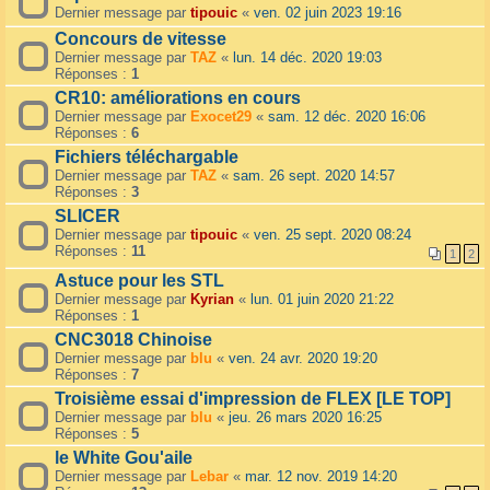
Dernier message par
tipouic
«
ven. 02 juin 2023 19:16
Concours de vitesse
Dernier message par
TAZ
«
lun. 14 déc. 2020 19:03
Réponses :
1
CR10: améliorations en cours
Dernier message par
Exocet29
«
sam. 12 déc. 2020 16:06
Réponses :
6
Fichiers téléchargable
Dernier message par
TAZ
«
sam. 26 sept. 2020 14:57
Réponses :
3
SLICER
Dernier message par
tipouic
«
ven. 25 sept. 2020 08:24
Réponses :
11
1
2
Astuce pour les STL
Dernier message par
Kyrian
«
lun. 01 juin 2020 21:22
Réponses :
1
CNC3018 Chinoise
Dernier message par
blu
«
ven. 24 avr. 2020 19:20
Réponses :
7
Troisième essai d'impression de FLEX [LE TOP]
Dernier message par
blu
«
jeu. 26 mars 2020 16:25
Réponses :
5
le White Gou'aile
Dernier message par
Lebar
«
mar. 12 nov. 2019 14:20