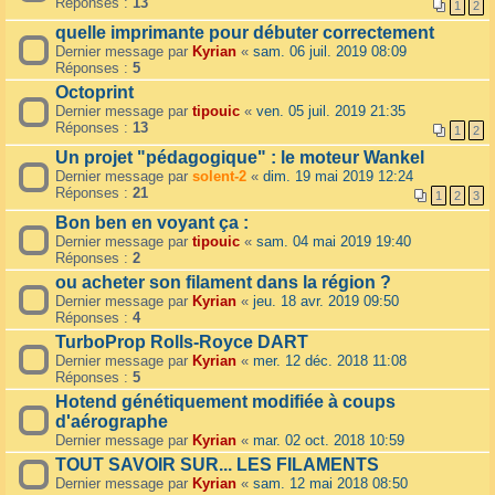
Réponses :
13
1
2
quelle imprimante pour débuter correctement
Dernier message par
Kyrian
«
sam. 06 juil. 2019 08:09
Réponses :
5
Octoprint
Dernier message par
tipouic
«
ven. 05 juil. 2019 21:35
Réponses :
13
1
2
Un projet "pédagogique" : le moteur Wankel
Dernier message par
solent-2
«
dim. 19 mai 2019 12:24
Réponses :
21
1
2
3
Bon ben en voyant ça :
Dernier message par
tipouic
«
sam. 04 mai 2019 19:40
Réponses :
2
ou acheter son filament dans la région ?
Dernier message par
Kyrian
«
jeu. 18 avr. 2019 09:50
Réponses :
4
TurboProp Rolls-Royce DART
Dernier message par
Kyrian
«
mer. 12 déc. 2018 11:08
Réponses :
5
Hotend génétiquement modifiée à coups
d'aérographe
Dernier message par
Kyrian
«
mar. 02 oct. 2018 10:59
TOUT SAVOIR SUR... LES FILAMENTS
Dernier message par
Kyrian
«
sam. 12 mai 2018 08:50