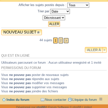
Afficher les sujets postés depuis :
Trier par
NOUVEAU SUJET
44 sujets
1
2
ALLER À
QUI EST EN LIGNE
Utilisateurs parcourant ce forum : Aucun utilisateur enregistré et 1 invité
PERMISSIONS DU FORUM
Vous
ne pouvez pas
poster de nouveaux sujets
Vous
ne pouvez pas
répondre aux sujets
Vous
ne pouvez pas
modifier vos messages
Vous
ne pouvez pas
supprimer vos messages
Vous
ne pouvez pas
joindre des fichiers
Index du forum
Nous contacter
L’équipe du forum
Développé par
phpBB
® Forum Software © phpBB Limited