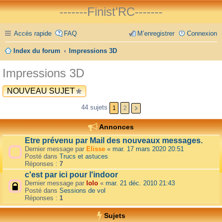
-------Finist'RC-------
Accès rapide
FAQ
M’enregistrer
Connexion
Index du forum
Impressions 3D
Impressions 3D
NOUVEAU SUJET
44 sujets
1
2
Annonces
Etre prévenu par Mail des nouveaux messages.
Dernier message par
Elisse
«
mar. 17 mars 2020 20:51
Posté dans
Trucs et astuces
Réponses :
7
c'est par ici pour l'indoor
Dernier message par
lolo
«
mar. 21 déc. 2010 21:43
Posté dans
Sessions de vol
Réponses :
1
Sujets