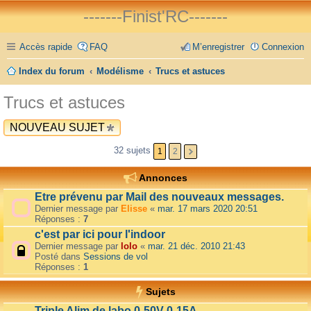
-------Finist'RC-------
Accès rapide
FAQ
M’enregistrer
Connexion
Index du forum
Modélisme
Trucs et astuces
Trucs et astuces
NOUVEAU SUJET
32 sujets
1
2
Annonces
Etre prévenu par Mail des nouveaux messages.
Dernier message par
Elisse
«
mar. 17 mars 2020 20:51
Réponses :
7
c'est par ici pour l'indoor
Dernier message par
lolo
«
mar. 21 déc. 2010 21:43
Posté dans
Sessions de vol
Réponses :
1
Sujets
Triple Alim de labo 0-50V 0-15A