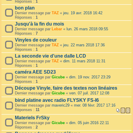
Réponses :
1
bon plan
Dernier message par
TAZ
«
jeu. 19 avr. 2018 16:42
Réponses :
1
Jusqu'à la fin du mois
Dernier message par
Lebar
«
lun. 26 mars 2018 09:55
Réponses :
7
Vinyles de couleur
Dernier message par
TAZ
«
jeu. 22 mars 2018 17:36
Réponses :
1
La seconde vie d'une dalle LCD
Dernier message par
TAZ
«
dim. 11 mars 2018 11:31
Réponses :
1
caméra AEE SD23
Dernier message par
Gicube
«
dim. 19 nov. 2017 23:29
Réponses :
1
Découpe Vinyle, faire des textes non linéaires
Dernier message par
Gicube
«
ven. 07 juil. 2017 12:08
bind platine avec radio FLYSKY FS-I6
Dernier message par
maveric29
«
mer. 08 févr. 2017 17:16
Réponses :
11
1
2
Materiels FrSky
Dernier message par
Gicube
«
dim. 05 juin 2016 22:11
Réponses :
2