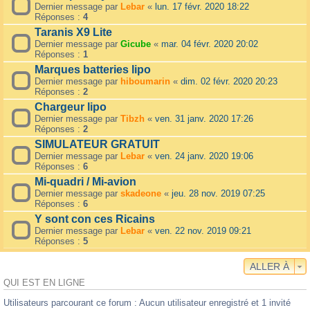
Dernier message par
Lebar
«
lun. 17 févr. 2020 18:22
Réponses :
4
Taranis X9 Lite
Dernier message par
Gicube
«
mar. 04 févr. 2020 20:02
Réponses :
1
Marques batteries lipo
Dernier message par
hiboumarin
«
dim. 02 févr. 2020 20:23
Réponses :
2
Chargeur lipo
Dernier message par
Tibzh
«
ven. 31 janv. 2020 17:26
Réponses :
2
SIMULATEUR GRATUIT
Dernier message par
Lebar
«
ven. 24 janv. 2020 19:06
Réponses :
6
Mi-quadri / Mi-avion
Dernier message par
skadeone
«
jeu. 28 nov. 2019 07:25
Réponses :
6
Y sont con ces Ricains
Dernier message par
Lebar
«
ven. 22 nov. 2019 09:21
Réponses :
5
ALLER À
QUI EST EN LIGNE
Utilisateurs parcourant ce forum : Aucun utilisateur enregistré et 1 invité