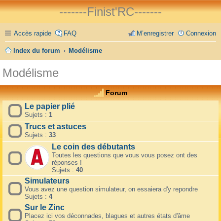
-------Finist'RC-------
Accès rapide
FAQ
M’enregistrer
Connexion
Index du forum
Modélisme
Modélisme
Forum
Le papier plié
Sujets :
1
Trucs et astuces
Sujets :
33
Le coin des débutants
Toutes les questions que vous vous posez ont des
réponses !
Sujets :
40
Simulateurs
Vous avez une question simulateur, on essaiera d'y repondre
Sujets :
4
Sur le Zinc
Placez ici vos déconnades, blagues et autres états d'âme