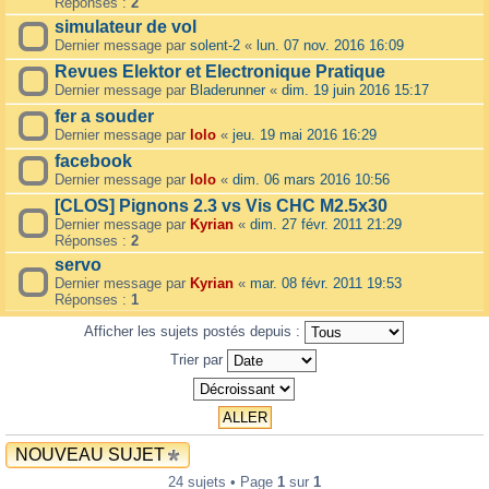
Réponses :
2
simulateur de vol
Dernier message par
solent-2
«
lun. 07 nov. 2016 16:09
Revues Elektor et Electronique Pratique
Dernier message par
Bladerunner
«
dim. 19 juin 2016 15:17
fer a souder
Dernier message par
lolo
«
jeu. 19 mai 2016 16:29
facebook
Dernier message par
lolo
«
dim. 06 mars 2016 10:56
[CLOS] Pignons 2.3 vs Vis CHC M2.5x30
Dernier message par
Kyrian
«
dim. 27 févr. 2011 21:29
Réponses :
2
servo
Dernier message par
Kyrian
«
mar. 08 févr. 2011 19:53
Réponses :
1
Afficher les sujets postés depuis :
Trier par
NOUVEAU SUJET
24 sujets • Page
1
sur
1