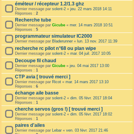
éméteur / récepteur 1.2/1.3 ghz
Dernier message par
solent-2
«
jeu. 22 mars 2018 14:11
Réponses :
2
Recherche tube
Dernier message par
Gicube
«
mer. 14 mars 2018 10:51
Réponses :
5
programmateur simulateur IC2000
Dernier message par
Bladerunner
«
lun. 13 nov. 2017 11:39
recherche rc pilot n°68 ou plan wipe
Dernier message par
solent-2
«
mar. 04 juil. 2017 10:05
Decoupe fil chaud
Dernier message par
Gicube
«
jeu. 04 mai 2017 13:00
Réponses :
1
CTP avia [ trouvé merci ]
Dernier message par
Ricot
«
mar. 14 mars 2017 13:10
Réponses :
6
échange aile basse
Dernier message par
solent-2
«
dim. 05 févr. 2017 18:04
Réponses :
1
cherche servos (gros !) [ trouvé merci ]
Dernier message par
solent-2
«
dim. 05 févr. 2017 18:02
Réponses :
1
paires d'ailes
Dernier message par
Lebar
«
ven. 03 févr. 2017 21:46