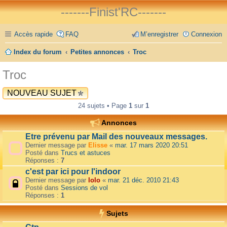
-------Finist'RC-------
Accès rapide
FAQ
M’enregistrer
Connexion
Index du forum
Petites annonces
Troc
Troc
NOUVEAU SUJET
24 sujets • Page
1
sur
1
Annonces
Etre prévenu par Mail des nouveaux messages.
Dernier message par
Elisse
«
mar. 17 mars 2020 20:51
Posté dans
Trucs et astuces
Réponses :
7
c'est par ici pour l'indoor
Dernier message par
lolo
«
mar. 21 déc. 2010 21:43
Posté dans
Sessions de vol
Réponses :
1
Sujets