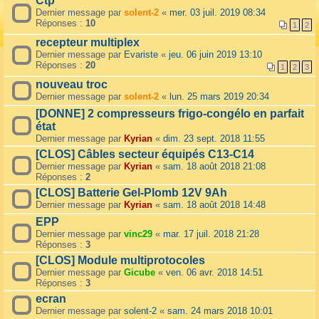
Ctp
Dernier message par
solent-2
«
mer. 03 juil. 2019 08:34
Réponses :
10
1
2
recepteur multiplex
Dernier message par
Evariste
«
jeu. 06 juin 2019 13:10
Réponses :
20
1
2
3
nouveau troc
Dernier message par
solent-2
«
lun. 25 mars 2019 20:34
[DONNE] 2 compresseurs frigo-congélo en parfait
état
Dernier message par
Kyrian
«
dim. 23 sept. 2018 11:55
[CLOS] Câbles secteur équipés C13-C14
Dernier message par
Kyrian
«
sam. 18 août 2018 21:08
Réponses :
2
[CLOS] Batterie Gel-Plomb 12V 9Ah
Dernier message par
Kyrian
«
sam. 18 août 2018 14:48
EPP
Dernier message par
vinc29
«
mar. 17 juil. 2018 21:28
Réponses :
3
[CLOS] Module multiprotocoles
Dernier message par
Gicube
«
ven. 06 avr. 2018 14:51
Réponses :
3
ecran
Dernier message par
solent-2
«
sam. 24 mars 2018 10:01