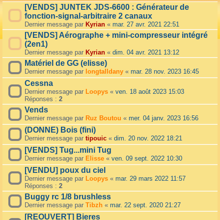
[VENDS] JUNTEK JDS-6600 : Générateur de
fonction-signal-arbitraire 2 canaux
Dernier message par
Kyrian
«
mar. 27 avr. 2021 22:51
[VENDS] Aérographe + mini-compresseur intégré
(2en1)
Dernier message par
Kyrian
«
dim. 04 avr. 2021 13:12
Matériel de GG (elisse)
Dernier message par
longtalldany
«
mar. 28 nov. 2023 16:45
Cessna
Dernier message par
Loopys
«
ven. 18 août 2023 15:03
Réponses :
2
Vends
Dernier message par
Ruz Boutou
«
mer. 04 janv. 2023 16:56
(DONNE) Bois (fini)
Dernier message par
tipouic
«
dim. 20 nov. 2022 18:21
[VENDS] Tug...mini Tug
Dernier message par
Elisse
«
ven. 09 sept. 2022 10:30
[VENDU] poux du ciel
Dernier message par
Loopys
«
mar. 29 mars 2022 11:57
Réponses :
2
Buggy rc 1/8 brushless
Dernier message par
Tibzh
«
mar. 22 sept. 2020 21:27
[REOUVERT] Bieres