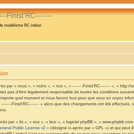
----Finist'RC-------
de modélisme RC indoor
tion
ès par « nous », « notre », « nos », « -------Finist'RC------- », « http:/
ez pas d’être légalement responsable de toutes les conditions suivantes,
n’importe quel moment et nous ferons tout pour que vous en soyez informé
« -------Finist'RC------- » alors que des changements ont été effectués
ons.
ès par « ils », « eux », « leur », « logiciel phpBB », « www.phpbb.com
neral Public License v2
» (désigné ci-après par « GPL ») et qui peut 
et. phpBB Limited n’est pas responsable de ce que nous acceptons ou 