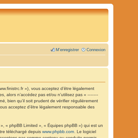
M’enregistrer
Connexion
/www.finistrc.fr »), vous acceptez d’être légalement
 alors n’accédez pas et/ou n’utilisez pas « -------
, bien qu’il soit prudent de vérifier régulièrement
, vous acceptez d’être légalement responsable des
 », « phpBB Limited », « Équipes phpBB ») qui est un
être téléchargé depuis
www.phpbb.com
. Le logiciel
n’acceptons pas comme contenu ou conduite permis.