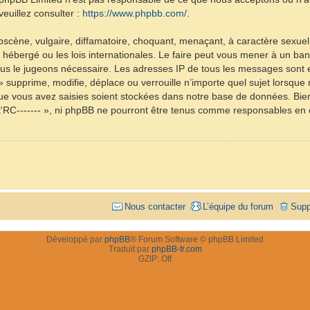
euillez consulter :
https://www.phpbb.com/
.
scène, vulgaire, diffamatoire, choquant, menaçant, à caractère sexuel 
 est hébergé ou les lois internationales. Le faire peut vous mener à un
i nous le jugeons nécessaire. Les adresses IP de tous les messages sont
- » supprime, modifie, déplace ou verrouille n’importe quel sujet lorsqu
e vous avez saisies soient stockées dans notre base de données. Bien
ist'RC------- », ni phpBB ne pourront être tenus comme responsables en
Nous contacter
L’équipe du forum
Supp
Développé par
phpBB
® Forum Software © phpBB Limited
Traduit par
phpBB-fr.com
GZIP: Off