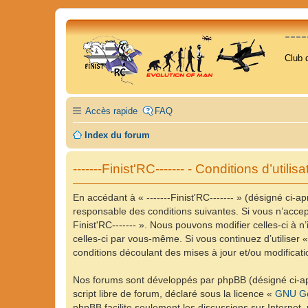
---
Club 
Accès rapide
FAQ
Index du forum
-------Finist'RC------- - Conditions d’utilisa
En accédant à « -------Finist'RC------- » (désigné ci-apr
responsable des conditions suivantes. Si vous n’accept
Finist'RC------- ». Nous pouvons modifier celles-ci à 
celles-ci par vous-même. Si vous continuez d’utiliser 
conditions découlant des mises à jour et/ou modificati
Nos forums sont développés par phpBB (désigné ci-apr
script libre de forum, déclaré sous la licence «
GNU Ge
phpBB facilite seulement les discussions sur Intern