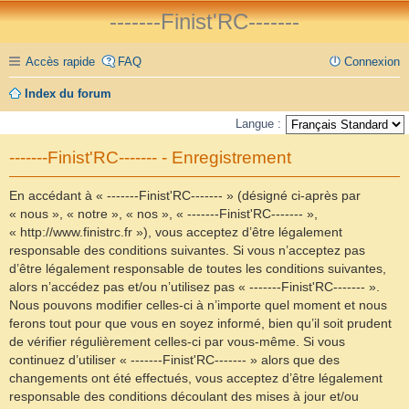
-------Finist'RC-------
Accès rapide
FAQ
Connexion
Index du forum
Langue :
-------Finist'RC------- - Enregistrement
En accédant à « -------Finist'RC------- » (désigné ci-après par
« nous », « notre », « nos », « -------Finist'RC------- »,
« http://www.finistrc.fr »), vous acceptez d’être légalement
responsable des conditions suivantes. Si vous n’acceptez pas
d’être légalement responsable de toutes les conditions suivantes,
alors n’accédez pas et/ou n’utilisez pas « -------Finist'RC------- ».
Nous pouvons modifier celles-ci à n’importe quel moment et nous
ferons tout pour que vous en soyez informé, bien qu’il soit prudent
de vérifier régulièrement celles-ci par vous-même. Si vous
continuez d’utiliser « -------Finist'RC------- » alors que des
changements ont été effectués, vous acceptez d’être légalement
responsable des conditions découlant des mises à jour et/ou