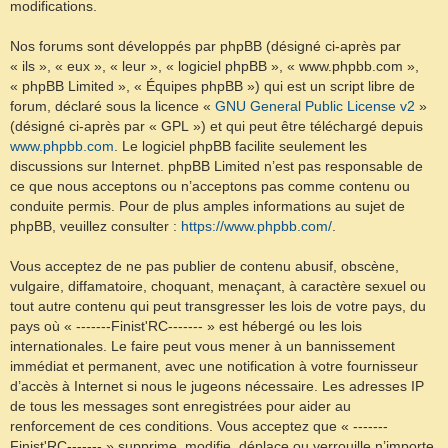
modifications.
Nos forums sont développés par phpBB (désigné ci-après par
« ils », « eux », « leur », « logiciel phpBB », « www.phpbb.com »,
« phpBB Limited », « Équipes phpBB ») qui est un script libre de
forum, déclaré sous la licence «
GNU General Public License v2
»
(désigné ci-après par « GPL ») et qui peut être téléchargé depuis
www.phpbb.com
. Le logiciel phpBB facilite seulement les
discussions sur Internet. phpBB Limited n’est pas responsable de
ce que nous acceptons ou n’acceptons pas comme contenu ou
conduite permis. Pour de plus amples informations au sujet de
phpBB, veuillez consulter :
https://www.phpbb.com/
.
Vous acceptez de ne pas publier de contenu abusif, obscène,
vulgaire, diffamatoire, choquant, menaçant, à caractère sexuel ou
tout autre contenu qui peut transgresser les lois de votre pays, du
pays où « -------Finist'RC------- » est hébergé ou les lois
internationales. Le faire peut vous mener à un bannissement
immédiat et permanent, avec une notification à votre fournisseur
d’accès à Internet si nous le jugeons nécessaire. Les adresses IP
de tous les messages sont enregistrées pour aider au
renforcement de ces conditions. Vous acceptez que « -------
Finist'RC------- » supprime, modifie, déplace ou verrouille n’importe