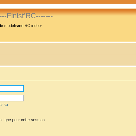
----Finist'RC-------
de modélisme RC indoor
passe
 ligne pour cette session