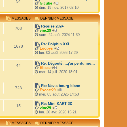
54
s
e
r
r
Gicube
s
V
l
n
dim. 19 nov. 2017 02:10
a
o
e
i
g
i
d
e
e
MESSAGES
DERNIER MESSAGE
r
e
r
l
r
m
Reprise 2024
e
708
n
e
vinc29
d
i
s
V
sam. 24 août 2024 11:39
e
e
s
o
r
r
a
i
Re: Dolphin XXL
n
m
g
1678
r
Loopys
i
e
e
l
V
lun. 03 août 2026 17:29
e
s
e
o
r
s
d
i
m
a
Re: Dégouté ....j'ai perdu mo…
e
r
44
e
g
Elisse
r
l
s
e
V
mar. 14 juil. 2020 18:01
n
e
s
o
i
d
a
i
e
e
g
r
r
Re: Nav a bourg blanc
r
e
723
l
m
Exocet29
n
e
e
V
mer. 05 août 2026 14:53
i
d
s
o
e
e
s
i
r
Re: Mini KART 3D
r
15
a
r
m
vinc29
n
g
l
V
e
lun. 20 avr. 2026 15:21
i
e
e
o
s
e
d
i
s
r
e
MESSAGES
DERNIER MESSAGE
r
a
m