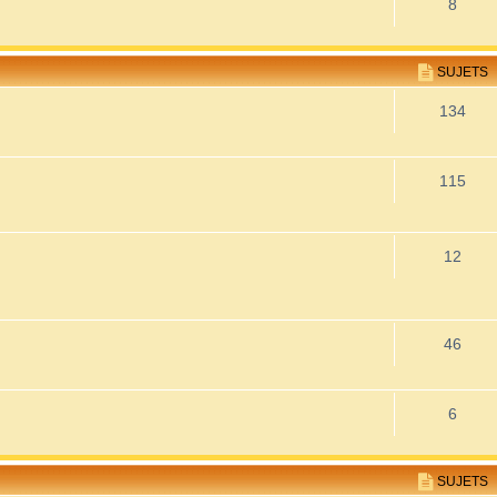
8
SUJETS
134
115
12
46
6
SUJETS