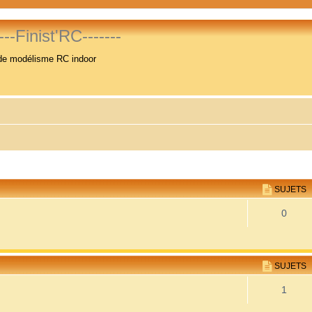
----Finist'RC-------
de modélisme RC indoor
SUJETS
0
SUJETS
1