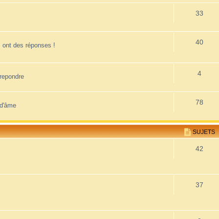
33
40
 ont des réponses !
4
 repondre
78
 d'âme
SUJETS
42
37