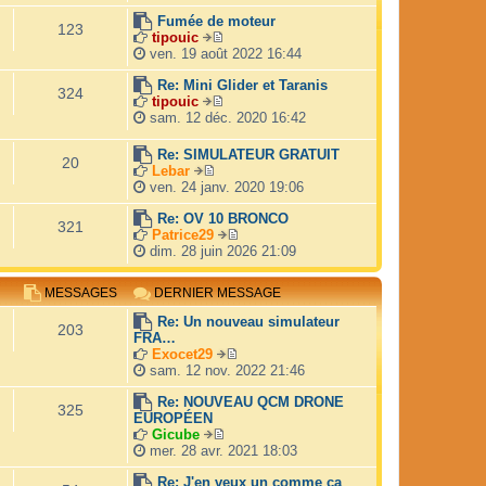
o
i
Fumée de moteur
123
r
tipouic
V
l
ven. 19 août 2022 16:44
o
e
i
d
Re: Mini Glider et Taranis
324
r
e
tipouic
V
l
r
sam. 12 déc. 2020 16:42
o
e
n
i
d
i
Re: SIMULATEUR GRATUIT
20
r
e
e
Lebar
l
r
r
V
ven. 24 janv. 2020 19:06
e
n
m
o
d
i
e
i
Re: OV 10 BRONCO
321
e
e
s
r
Patrice29
r
r
s
V
l
dim. 28 juin 2026 21:09
n
m
a
o
e
i
e
g
i
d
e
MESSAGES
DERNIER MESSAGE
s
e
r
e
r
s
l
r
Re: Un nouveau simulateur
m
a
e
203
n
FRA…
e
g
d
i
Exocet29
s
e
e
e
V
sam. 12 nov. 2022 21:46
s
r
r
o
a
n
m
i
Re: NOUVEAU QCM DRONE
g
325
i
e
r
EUROPÉEN
e
e
s
l
Gicube
r
s
V
e
mer. 28 avr. 2021 18:03
m
a
o
d
e
g
i
e
Re: J'en veux un comme ça