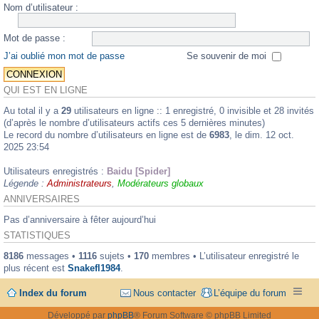
Nom d’utilisateur :
Mot de passe :
J’ai oublié mon mot de passe
Se souvenir de moi
QUI EST EN LIGNE
Au total il y a
29
utilisateurs en ligne :: 1 enregistré, 0 invisible et 28 invités
(d’après le nombre d’utilisateurs actifs ces 5 dernières minutes)
Le record du nombre d’utilisateurs en ligne est de
6983
, le dim. 12 oct.
2025 23:54
Utilisateurs enregistrés :
Baidu [Spider]
Légende :
Administrateurs
,
Modérateurs globaux
ANNIVERSAIRES
Pas d’anniversaire à fêter aujourd’hui
STATISTIQUES
8186
messages •
1116
sujets •
170
membres • L’utilisateur enregistré le
plus récent est
Snakefl1984
.
Index du forum
Nous contacter
L’équipe du forum
Développé par
phpBB
® Forum Software © phpBB Limited