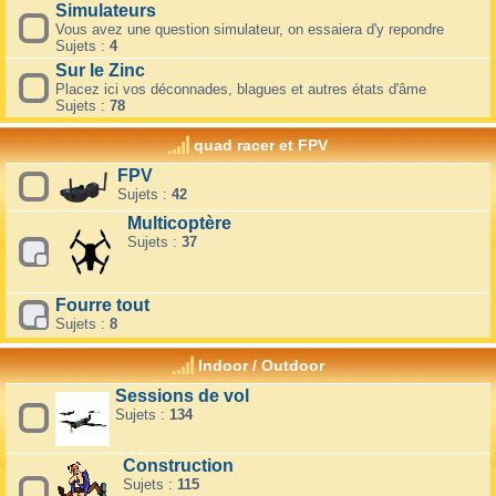
Simulateurs
Vous avez une question simulateur, on essaiera d'y repondre
Sujets :
4
Sur le Zinc
Placez ici vos déconnades, blagues et autres états d'âme
Sujets :
78
quad racer et FPV
FPV
Sujets :
42
Multicoptère
Sujets :
37
Fourre tout
Sujets :
8
Indoor / Outdoor
Sessions de vol
Sujets :
134
Construction
Sujets :
115