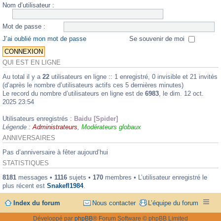
Nom d’utilisateur :
Mot de passe :
J’ai oublié mon mot de passe
Se souvenir de moi
QUI EST EN LIGNE
Au total il y a
22
utilisateurs en ligne :: 1 enregistré, 0 invisible et 21 invités
(d’après le nombre d’utilisateurs actifs ces 5 dernières minutes)
Le record du nombre d’utilisateurs en ligne est de
6983
, le dim. 12 oct.
2025 23:54
Utilisateurs enregistrés :
Baidu [Spider]
Légende :
Administrateurs
,
Modérateurs globaux
ANNIVERSAIRES
Pas d’anniversaire à fêter aujourd’hui
STATISTIQUES
8181
messages •
1116
sujets •
170
membres • L’utilisateur enregistré le
plus récent est
Snakefl1984
.
Index du forum
Nous contacter
L’équipe du forum
Développé par
phpBB
® Forum Software © phpBB Limited