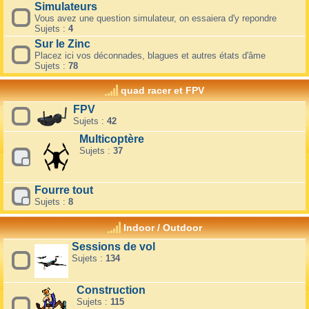
Simulateurs
Vous avez une question simulateur, on essaiera d'y repondre
Sujets :
4
Sur le Zinc
Placez ici vos déconnades, blagues et autres états d'âme
Sujets :
78
quad racer et FPV
FPV
Sujets :
42
Multicoptère
Sujets :
37
Fourre tout
Sujets :
8
Indoor / Outdoor
Sessions de vol
Sujets :
134
Construction
Sujets :
115